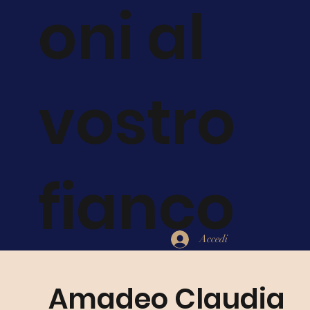
oni al
vostro
fianco
Accedi
Amadeo Claudia