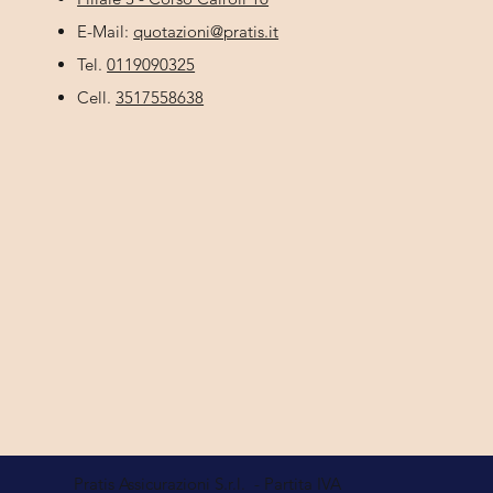
E-Mail:
quotazioni@pratis.it
Tel.
0119090325
Cell.
3517558638
Pratis Assicurazioni S.r.l. - Partita IVA