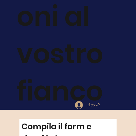
oni al
vostro
fianco
Accedi
Compila il form e