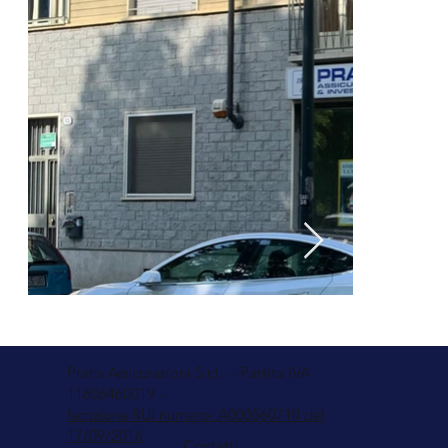
Pratis Assicurazioni S.r.l. - Partita IVA
11606460019 -
Iscrizione RUI numero: A000560710 del
17/09/2016
Contatti