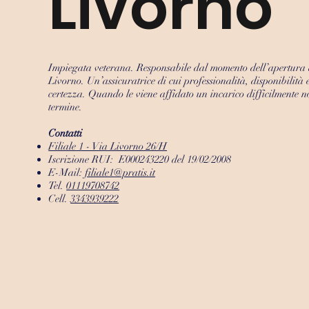
Livorno
Impiegata veterana. Responsabile dal momento dell’apertura de
Livorno. Un’assicuratrice di cui professionalità, disponibilità 
certezza. Quando le viene affidato un incarico difficilmente n
termine.
Contatti
Filiale 1 - Via Livorno 26/H
Iscrizione RUI: E000243220 del 19/02/2008
E-Mail:
filiale1@pratis.it​​
Tel.
01119708742
Cell.
3343939222