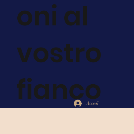
oni al
vostro
fianco
Accedi