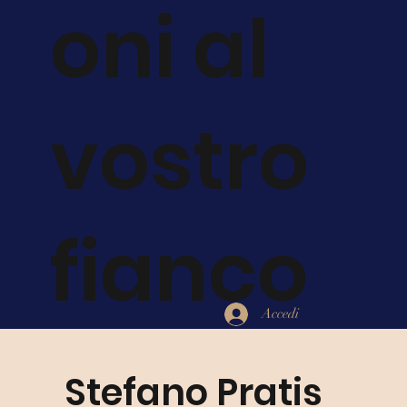
oni al
vostro
fianco
Accedi
Stefano Pratis