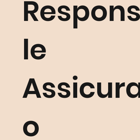
Respons
le
Assicura
o